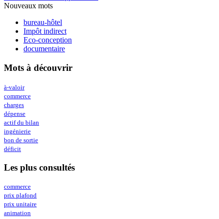
Nouveaux mots
bureau-hôtel
Impôt indirect
Eco-conception
documentaire
Mots à découvrir
à-valoir
commerce
charges
dépense
actif du bilan
ingénierie
bon de sortie
déficit
Les plus consultés
commerce
prix plafond
prix unitaire
animation