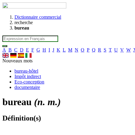
Dictionnaire commercial
recherche
bureau
A
B
C
D
E
F
G
H
I
J
K
L
M
N
O
P
Q
R
S
T
U
V
W
Nouveaux mots
bureau-hôtel
Impôt indirect
Eco-conception
documentaire
bureau
(n. m.)
Définition(s)