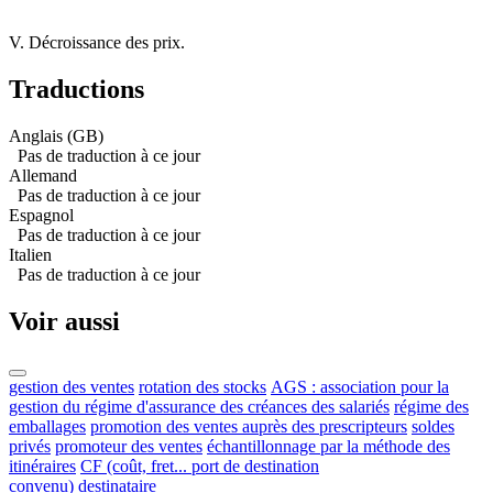
V. Décroissance des prix.
Traductions
Anglais (GB)
Pas de traduction à ce jour
Allemand
Pas de traduction à ce jour
Espagnol
Pas de traduction à ce jour
Italien
Pas de traduction à ce jour
Voir aussi
gestion des ventes
rotation des stocks
AGS : association pour la
gestion du régime d'assurance des créances des salariés
régime des
emballages
promotion des ventes auprès des prescripteurs
soldes
privés
promoteur des ventes
échantillonnage par la méthode des
itinéraires
CF (coût, fret... port de destination
convenu)
destinataire