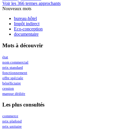
Voir les 366 termes approchants
Nouveaux mots
bureau-hôtel
Impôt indirect
Eco-conception
documentaire
Mots à découvrir
état
nom commercial
prix standard
fonctionnement
offre spéciale
bénéficiaire
cession
marque dédiée
Les plus consultés
commerce
prix plafond
prix unitaire