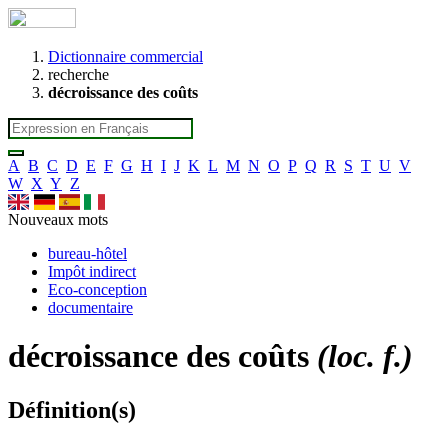
Dictionnaire commercial
recherche
décroissance des coûts
A
B
C
D
E
F
G
H
I
J
K
L
M
N
O
P
Q
R
S
T
U
V
W
X
Y
Z
Nouveaux mots
bureau-hôtel
Impôt indirect
Eco-conception
documentaire
décroissance des coûts
(loc. f.)
Définition(s)