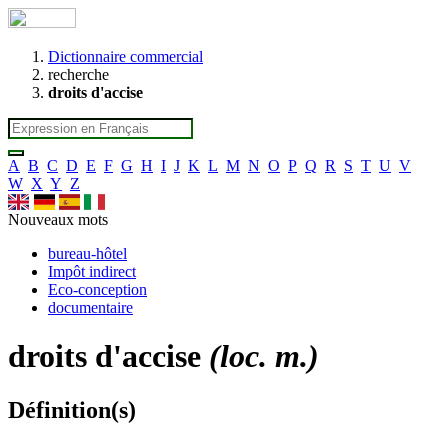
Dictionnaire commercial
recherche
droits d'accise
A
B
C
D
E
F
G
H
I
J
K
L
M
N
O
P
Q
R
S
T
U
V
W
X
Y
Z
Nouveaux mots
bureau-hôtel
Impôt indirect
Eco-conception
documentaire
droits d'accise
(loc. m.)
Définition(s)