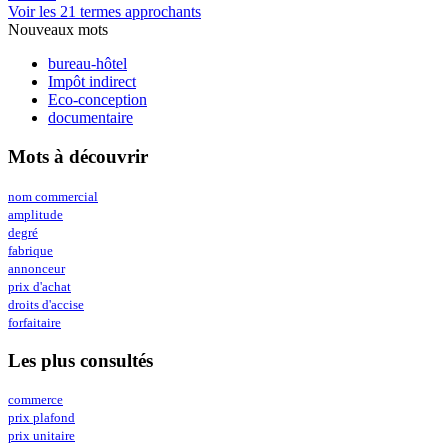
Voir les 21 termes approchants
Nouveaux mots
bureau-hôtel
Impôt indirect
Eco-conception
documentaire
Mots à découvrir
nom commercial
amplitude
degré
fabrique
annonceur
prix d'achat
droits d'accise
forfaitaire
Les plus consultés
commerce
prix plafond
prix unitaire