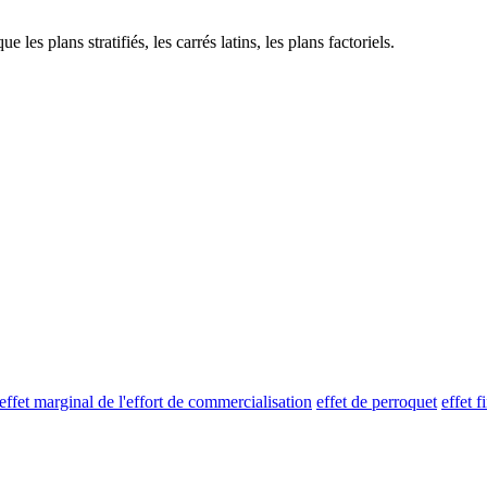
 les plans stratifiés, les carrés latins, les plans factoriels.
effet marginal de l'effort de commercialisation
effet de perroquet
effet f