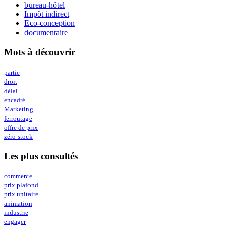
bureau-hôtel
Impôt indirect
Eco-conception
documentaire
Mots à découvrir
partie
droit
délai
encadré
Marketing
ferroutage
offre de prix
zéro-stock
Les plus consultés
commerce
prix plafond
prix unitaire
animation
industrie
engager