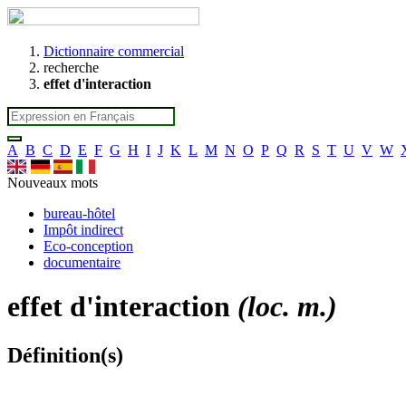
Dictionnaire commercial
recherche
effet d'interaction
A
B
C
D
E
F
G
H
I
J
K
L
M
N
O
P
Q
R
S
T
U
V
W
Nouveaux mots
bureau-hôtel
Impôt indirect
Eco-conception
documentaire
effet d'interaction
(loc. m.)
Définition(s)