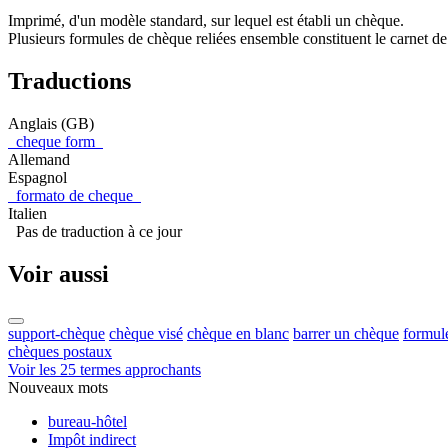
Imprimé, d'un modèle standard, sur lequel est établi un chèque.
Plusieurs formules de chèque reliées ensemble constituent le carnet d
Traductions
Anglais (GB)
cheque form
Allemand
Espagnol
formato de cheque
Italien
Pas de traduction à ce jour
Voir aussi
support-chèque
chèque visé
chèque en blanc
barrer un chèque
formule
chèques postaux
Voir les 25 termes approchants
Nouveaux mots
bureau-hôtel
Impôt indirect