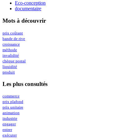
Eco-conception
documentaire
Mots à découvrir
prix coûtant
bande de rive
croissance
méthode
invalidité
chèque postal
liquidité
produit
Les plus consultés
commerce
prix plafond
prix unitaire
animation
industrie
engager
entrer
exécuter