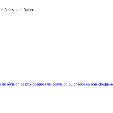
e chèques ou chéquier.
 de révision de prix
chèque sans provision ou chèque en bois
chèque-r