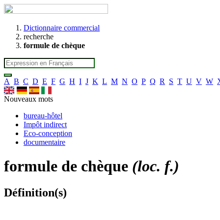
Dictionnaire commercial
recherche
formule de chèque
A
B
C
D
E
F
G
H
I
J
K
L
M
N
O
P
Q
R
S
T
U
V
W
Nouveaux mots
bureau-hôtel
Impôt indirect
Eco-conception
documentaire
formule de chèque
(loc. f.)
Définition(s)