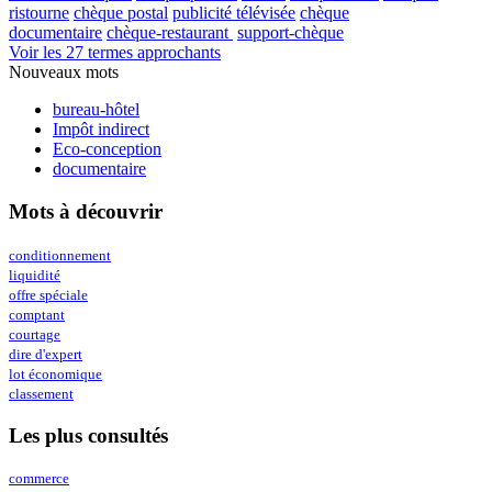
ristourne
chèque postal
publicité télévisée
chèque
documentaire
chèque-restaurant
support-chèque
Voir les 27 termes approchants
Nouveaux mots
bureau-hôtel
Impôt indirect
Eco-conception
documentaire
Mots à découvrir
conditionnement
liquidité
offre spéciale
comptant
courtage
dire d'expert
lot économique
classement
Les plus consultés
commerce