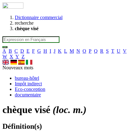
Dictionnaire commercial
recherche
chèque visé
A
B
C
D
E
F
G
H
I
J
K
L
M
N
O
P
Q
R
S
T
U
V
W
X
Y
Z
Nouveaux mots
bureau-hôtel
Impôt indirect
Eco-conception
documentaire
chèque visé
(loc. m.)
Définition(s)