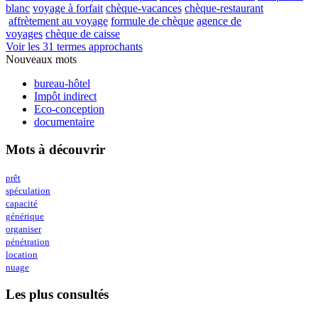
blanc
voyage à forfait
chèque-vacances
chèque-restaurant
affrètement au voyage
formule de chèque
agence de
voyages
chèque de caisse
Voir les 31 termes approchants
Nouveaux mots
bureau-hôtel
Impôt indirect
Eco-conception
documentaire
Mots à découvrir
prêt
spéculation
capacité
générique
organiser
pénétration
location
nuage
Les plus consultés