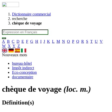
Dictionnaire commercial
recherche
chèque de voyage
A
B
C
D
E
F
G
H
I
J
K
L
M
N
O
P
Q
R
S
T
U
V
W
X
Y
Z
Nouveaux mots
bureau-hôtel
Impôt indirect
Eco-conception
documentaire
chèque de voyage
(loc. m.)
Définition(s)