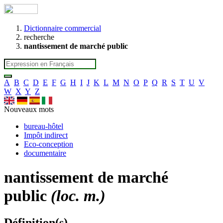
Dictionnaire commercial
recherche
nantissement de marché public
A
B
C
D
E
F
G
H
I
J
K
L
M
N
O
P
Q
R
S
T
U
V
W
X
Y
Z
Nouveaux mots
bureau-hôtel
Impôt indirect
Eco-conception
documentaire
nantissement de marché
public
(loc. m.)
Définition(s)