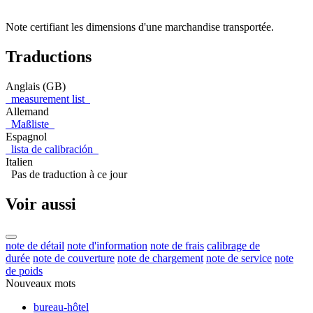
Note certifiant les dimensions d'une marchandise transportée.
Traductions
Anglais (GB)
measurement list
Allemand
Maßliste
Espagnol
lista de calibración
Italien
Pas de traduction à ce jour
Voir aussi
note de détail
note d'information
note de frais
calibrage de
durée
note de couverture
note de chargement
note de service
note
de poids
Nouveaux mots
bureau-hôtel