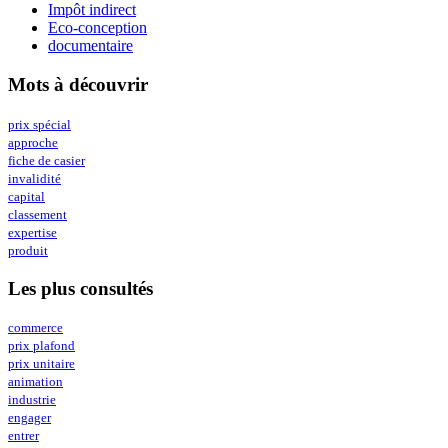
Impôt indirect
Eco-conception
documentaire
Mots à découvrir
prix spécial
approche
fiche de casier
invalidité
capital
classement
expertise
produit
Les plus consultés
commerce
prix plafond
prix unitaire
animation
industrie
engager
entrer