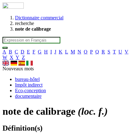
Dictionnaire commercial
recherche
note de calibrage
A
B
C
D
E
F
G
H
I
J
K
L
M
N
O
P
Q
R
S
T
U
V
W
X
Y
Z
Nouveaux mots
bureau-hôtel
Impôt indirect
Eco-conception
documentaire
note de calibrage
(loc. f.)
Définition(s)