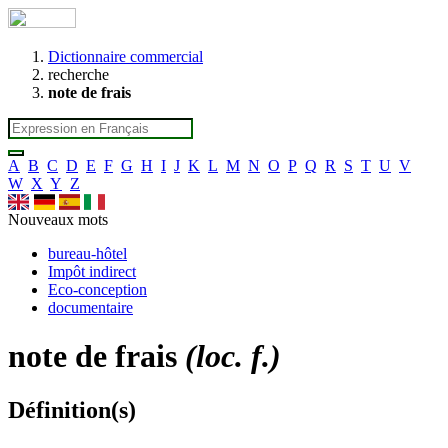
Dictionnaire commercial
recherche
note de frais
A
B
C
D
E
F
G
H
I
J
K
L
M
N
O
P
Q
R
S
T
U
V
W
X
Y
Z
Nouveaux mots
bureau-hôtel
Impôt indirect
Eco-conception
documentaire
note de frais
(loc. f.)
Définition(s)