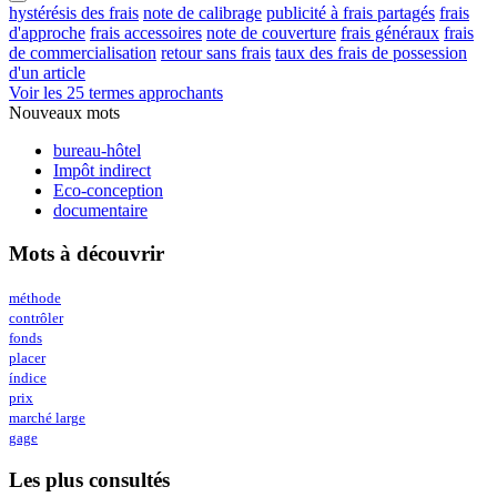
hystérésis des frais
note de calibrage
publicité à frais partagés
frais
d'approche
frais accessoires
note de couverture
frais généraux
frais
de commercialisation
retour sans frais
taux des frais de possession
d'un article
Voir les 25 termes approchants
Nouveaux mots
bureau-hôtel
Impôt indirect
Eco-conception
documentaire
Mots à découvrir
méthode
contrôler
fonds
placer
índice
prix
marché large
gage
Les plus consultés