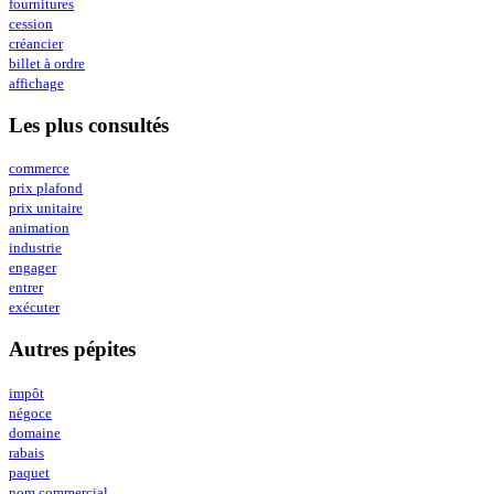
fournitures
cession
créancier
billet à ordre
affichage
Les plus consultés
commerce
prix plafond
prix unitaire
animation
industrie
engager
entrer
exécuter
Autres pépites
impôt
négoce
domaine
rabais
paquet
nom commercial