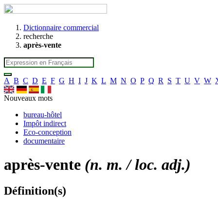
Dictionnaire commercial
recherche
après-vente
A
B
C
D
E
F
G
H
I
J
K
L
M
N
O
P
Q
R
S
T
U
V
W
Nouveaux mots
bureau-hôtel
Impôt indirect
Eco-conception
documentaire
après-vente
(n. m. / loc. adj.)
Définition(s)