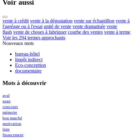
Voir aussi
vente à crédit
vente à la dégustation
vente sur échantillon
vente à
l'agréage ou à l'essai
unité de vente
vente dramatisée
vente
flash
vente de choses à fabriquer
courbe des ventes
vente à terme
Voir les 294 termes approchants
Nouveaux mots
bureau-hôtel
Impôt indirect
Eco-conception
documentaire
Mots à découvrir
aval
gage
concours
mémoire
bon marché
motivation
liste
financement