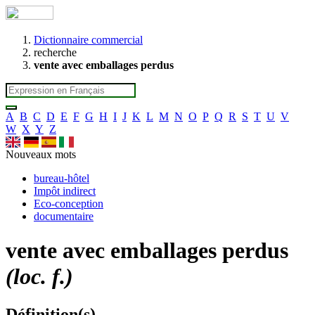
Dictionnaire commercial
recherche
vente avec emballages perdus
A
B
C
D
E
F
G
H
I
J
K
L
M
N
O
P
Q
R
S
T
U
V
W
X
Y
Z
Nouveaux mots
bureau-hôtel
Impôt indirect
Eco-conception
documentaire
vente avec emballages perdus
(loc. f.)
Définition(s)