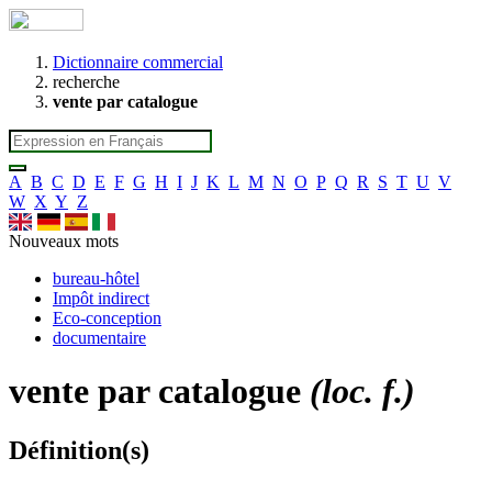
Dictionnaire commercial
recherche
vente par catalogue
A
B
C
D
E
F
G
H
I
J
K
L
M
N
O
P
Q
R
S
T
U
V
W
X
Y
Z
Nouveaux mots
bureau-hôtel
Impôt indirect
Eco-conception
documentaire
vente par catalogue
(loc. f.)
Définition(s)