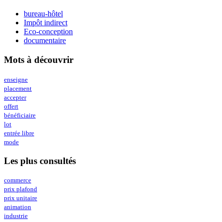
bureau-hôtel
Impôt indirect
Eco-conception
documentaire
Mots à découvrir
enseigne
placement
accepter
offert
bénéficiaire
lot
entrée libre
mode
Les plus consultés
commerce
prix plafond
prix unitaire
animation
industrie