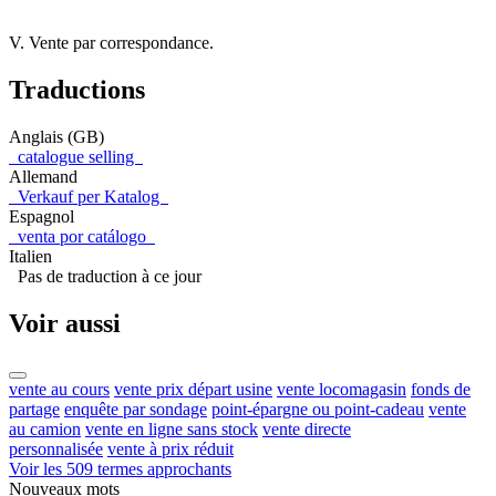
V. Vente par correspondance.
Traductions
Anglais (GB)
catalogue selling
Allemand
Verkauf per Katalog
Espagnol
venta por catálogo
Italien
Pas de traduction à ce jour
Voir aussi
vente au cours
vente prix départ usine
vente locomagasin
fonds de
partage
enquête par sondage
point-épargne ou point-cadeau
vente
au camion
vente en ligne sans stock
vente directe
personnalisée
vente à prix réduit
Voir les 509 termes approchants
Nouveaux mots