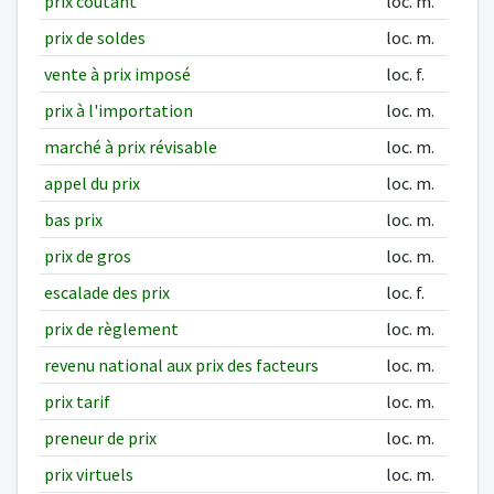
prix coûtant
loc. m.
prix de soldes
loc. m.
vente à prix imposé
loc. f.
prix à l'importation
loc. m.
marché à prix révisable
loc. m.
appel du prix
loc. m.
bas prix
loc. m.
prix de gros
loc. m.
escalade des prix
loc. f.
prix de règlement
loc. m.
revenu national aux prix des facteurs
loc. m.
prix tarif
loc. m.
preneur de prix
loc. m.
prix virtuels
loc. m.