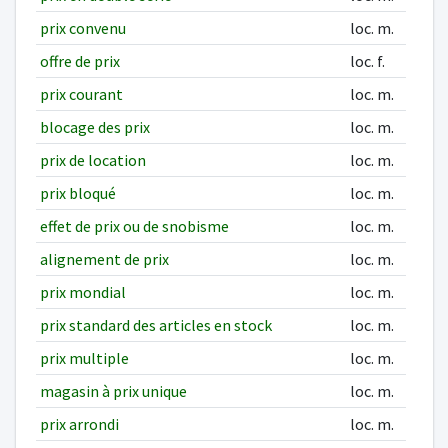
prix convenu
loc. m.
offre de prix
loc. f.
prix courant
loc. m.
blocage des prix
loc. m.
prix de location
loc. m.
prix bloqué
loc. m.
effet de prix ou de snobisme
loc. m.
alignement de prix
loc. m.
prix mondial
loc. m.
prix standard des articles en stock
loc. m.
prix multiple
loc. m.
magasin à prix unique
loc. m.
prix arrondi
loc. m.