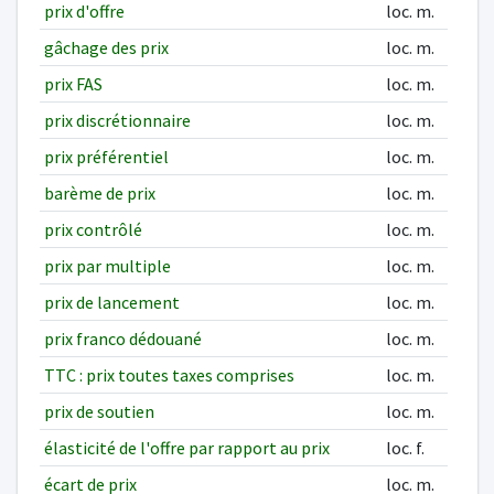
prix d'offre
loc. m.
gâchage des prix
loc. m.
prix FAS
loc. m.
prix discrétionnaire
loc. m.
prix préférentiel
loc. m.
barème de prix
loc. m.
prix contrôlé
loc. m.
prix par multiple
loc. m.
prix de lancement
loc. m.
prix franco dédouané
loc. m.
TTC : prix toutes taxes comprises
loc. m.
prix de soutien
loc. m.
élasticité de l'offre par rapport au prix
loc. f.
écart de prix
loc. m.