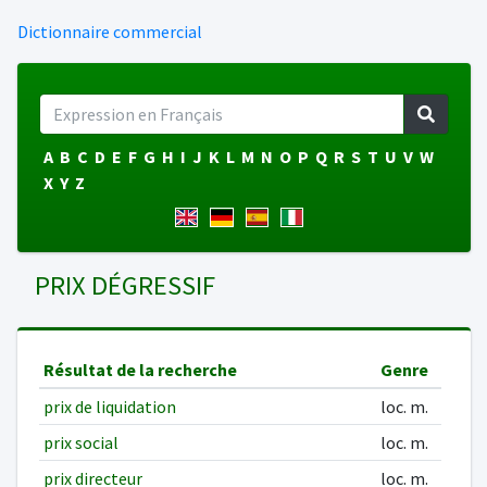
Dictionnaire commercial
A
B
C
D
E
F
G
H
I
J
K
L
M
N
O
P
Q
R
S
T
U
V
W
X
Y
Z
PRIX DÉGRESSIF
Résultat de la recherche
Genre
prix de liquidation
loc. m.
prix social
loc. m.
prix directeur
loc. m.