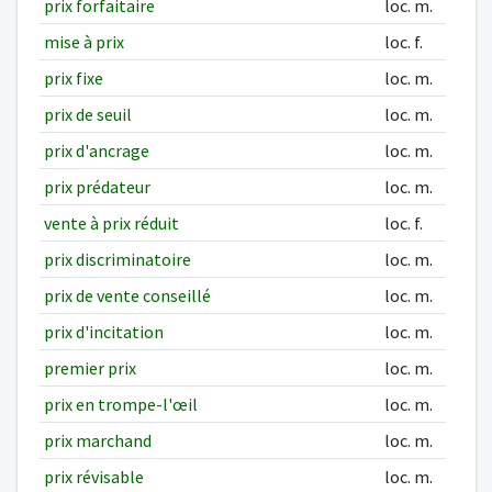
prix forfaitaire
loc. m.
mise à prix
loc. f.
prix fixe
loc. m.
prix de seuil
loc. m.
prix d'ancrage
loc. m.
prix prédateur
loc. m.
vente à prix réduit
loc. f.
prix discriminatoire
loc. m.
prix de vente conseillé
loc. m.
prix d'incitation
loc. m.
premier prix
loc. m.
prix en trompe-l'œil
loc. m.
prix marchand
loc. m.
prix révisable
loc. m.