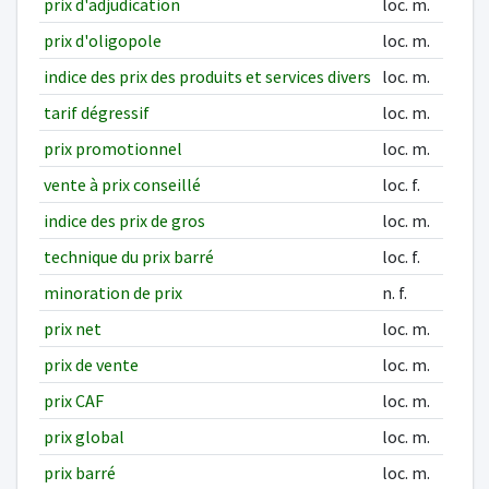
prix d'adjudication
loc. m.
prix d'oligopole
loc. m.
indice des prix des produits et services divers
loc. m.
tarif dégressif
loc. m.
prix promotionnel
loc. m.
vente à prix conseillé
loc. f.
indice des prix de gros
loc. m.
technique du prix barré
loc. f.
minoration de prix
n. f.
prix net
loc. m.
prix de vente
loc. m.
prix CAF
loc. m.
prix global
loc. m.
prix barré
loc. m.