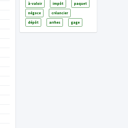
à-valoir
impôt
paquet
négoce
créancier
dépôt
arrhes
gage