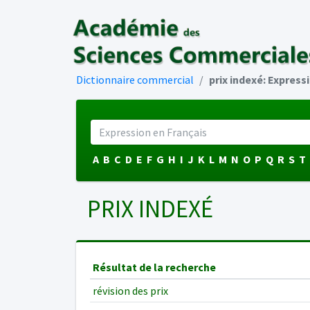
Dictionnaire commercial
prix indexé: Express
A
B
C
D
E
F
G
H
I
J
K
L
M
N
O
P
Q
R
S
T
PRIX INDEXÉ
Résultat de la recherche
révision des prix