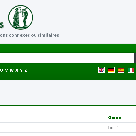
ions connexes ou similaires
U
V
W
X
Y
Z
Genre
loc. f.