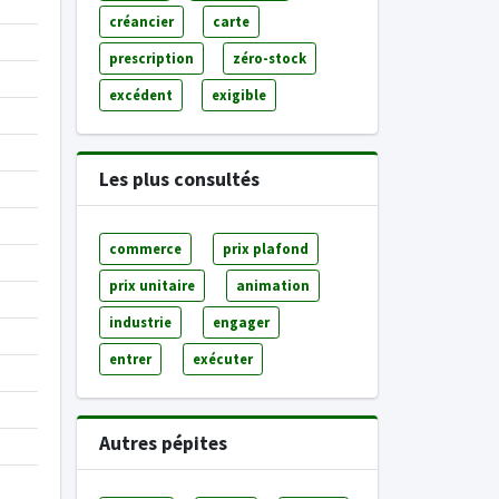
créancier
carte
prescription
zéro-stock
excédent
exigible
Les plus consultés
commerce
prix plafond
prix unitaire
animation
industrie
engager
entrer
exécuter
Autres pépites