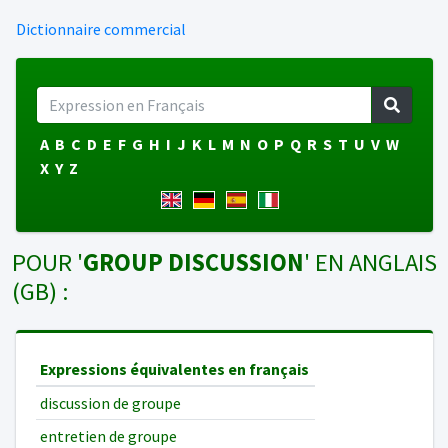
Dictionnaire commercial
A
B
C
D
E
F
G
H
I
J
K
L
M
N
O
P
Q
R
S
T
U
V
W
X
Y
Z
POUR '
GROUP DISCUSSION
' EN ANGLAIS
(GB) :
Expressions équivalentes en français
discussion de groupe
entretien de groupe