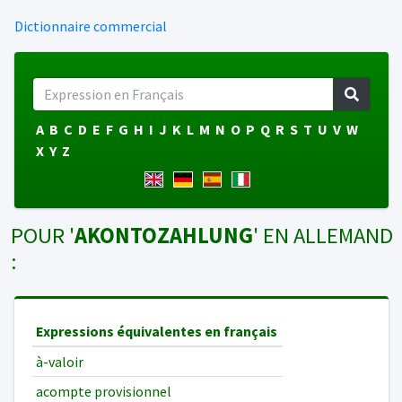
Dictionnaire commercial
A
B
C
D
E
F
G
H
I
J
K
L
M
N
O
P
Q
R
S
T
U
V
W
X
Y
Z
POUR '
AKONTOZAHLUNG
' EN ALLEMAND
:
Expressions équivalentes en français
à-valoir
acompte provisionnel