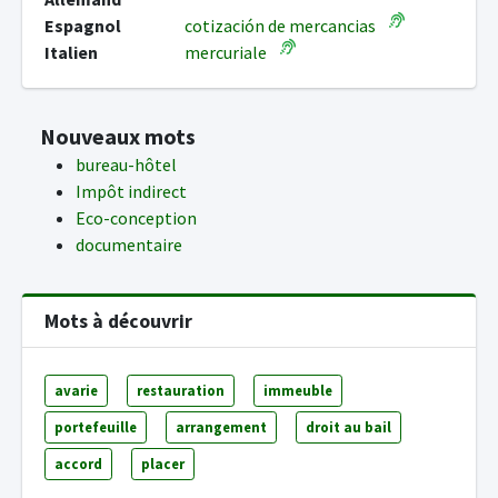
Espagnol
cotización de mercancias
Italien
mercuriale
Nouveaux mots
bureau-hôtel
Impôt indirect
Eco-conception
documentaire
Mots à découvrir
avarie
restauration
immeuble
portefeuille
arrangement
droit au bail
accord
placer