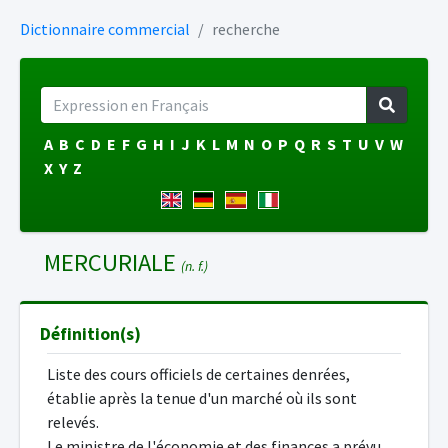
Dictionnaire commercial
recherche
A
B
C
D
E
F
G
H
I
J
K
L
M
N
O
P
Q
R
S
T
U
V
W
X
Y
Z
MERCURIALE
(n. f.)
Définition(s)
Liste des cours officiels de certaines denrées,
établie après la tenue d'un marché où ils sont
relevés.
Le ministre de l'économie et des finances a prévu