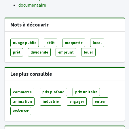
documentaire
Mots à découvrir
nuage public
délit
maquette
local
prêt
dividende
emprunt
louer
Les plus consultés
commerce
prix plafond
prix unitaire
animation
industrie
engager
entrer
exécuter