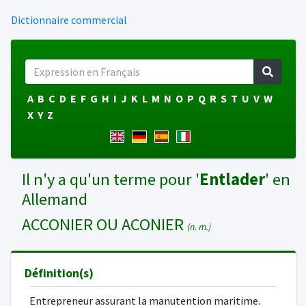
Dictionnaire commercial
A
B
C
D
E
F
G
H
I
J
K
L
M
N
O
P
Q
R
S
T
U
V
W
X
Y
Z
Il n'y a qu'un terme pour '
Entlader
' en
Allemand
ACCONIER OU ACONIER
(n. m.)
Définition(s)
Entrepreneur assurant la manutention maritime.