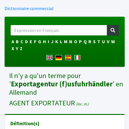
Dictionnaire commercial
A
B
C
D
E
F
G
H
I
J
K
L
M
N
O
P
Q
R
S
T
U
V
W
X
Y
Z
Il n'y a qu'un terme pour
'
Exportagentur (f)usfuhrhändler
' en
Allemand
AGENT EXPORTATEUR
(loc. m.)
Définition(s)