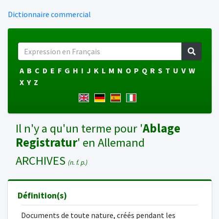
Dictionnaire commercial
A
B
C
D
E
F
G
H
I
J
K
L
M
N
O
P
Q
R
S
T
U
V
W
X
Y
Z
Il n'y a qu'un terme pour '
Ablage
Registratur
' en Allemand
ARCHIVES
(n. f. p.)
Définition(s)
Documents de toute nature, créés pendant les