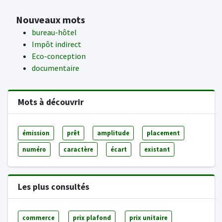
Nouveaux mots
bureau-hôtel
Impôt indirect
Eco-conception
documentaire
Mots à découvrir
émission
prêt
amplitude
placement
numéro
caractère
écart
existant
Les plus consultés
commerce
prix plafond
prix unitaire