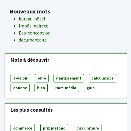
Nouveaux mots
bureau-hôtel
Impôt indirect
Eco-conception
documentaire
Mots à découvrir
à-valoir
offre
nantissement
calculatrice
douane
bien
Hors-média
gain
Les plus consultés
commerce
prix plafond
prix unitaire