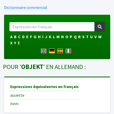
Dictionnaire commercial
A
B
C
D
E
F
G
H
I
J
K
L
M
N
O
P
Q
R
S
T
U
V
W
X
Y
Z
POUR '
OBJEKT
' EN ALLEMAND :
Expressions équivalentes en français
assiette
item