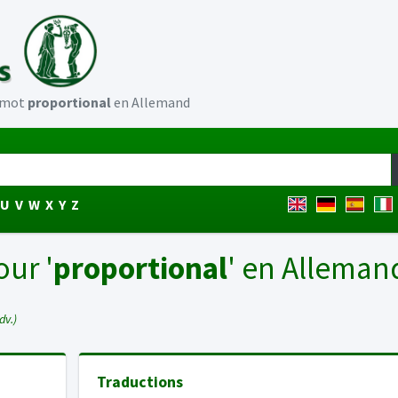
u mot
proportional
en Allemand
U
V
W
X
Y
Z
our '
proportional
' en Alleman
dv.)
Traductions