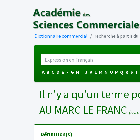
Dictionnaire commercial
recherche à partir d
A
B
C
D
E
F
G
H
I
J
K
L
M
N
O
P
Q
R
S
T
Il n'y a qu'un terme p
AU MARC LE FRANC
(loc. a
Définition(s)