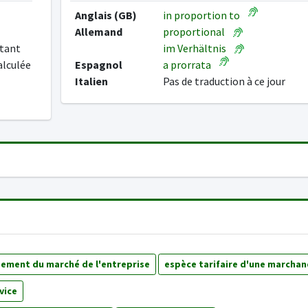
Anglais (GB)
in proportion to
Allemand
proportional
étant
im Verhältnis
alculée
Espagnol
a prorrata
Italien
Pas de traduction à ce jour
ement du marché de l'entreprise
espèce tarifaire d'une marchan
vice