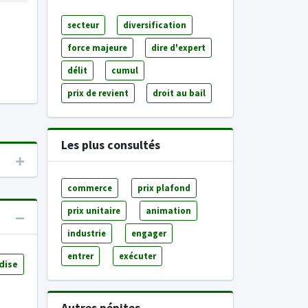
secteur
diversification
force majeure
dire d'expert
délit
cumul
prix de revient
droit au bail
Les plus consultés
commerce
prix plafond
prix unitaire
animation
industrie
engager
entrer
exécuter
dise