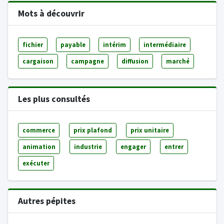
Mots à découvrir
fichier
payable
intérim
intermédiaire
cargaison
campagne
diffusion
marché
Les plus consultés
commerce
prix plafond
prix unitaire
animation
industrie
engager
entrer
exécuter
Autres pépites