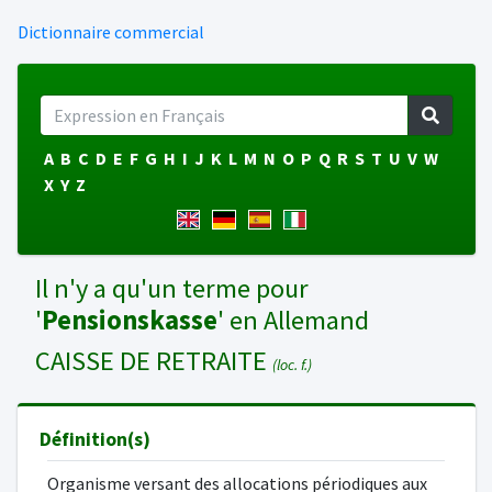
Dictionnaire commercial
A
B
C
D
E
F
G
H
I
J
K
L
M
N
O
P
Q
R
S
T
U
V
W
X
Y
Z
Il n'y a qu'un terme pour
'
Pensionskasse
' en Allemand
CAISSE DE RETRAITE
(loc. f.)
Définition(s)
Organisme versant des allocations périodiques aux