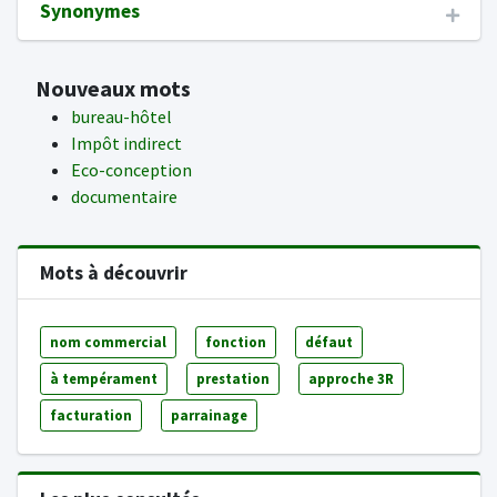
Synonymes
Nouveaux mots
bureau-hôtel
Impôt indirect
Eco-conception
documentaire
Mots à découvrir
nom commercial
fonction
défaut
à tempérament
prestation
approche 3R
facturation
parrainage