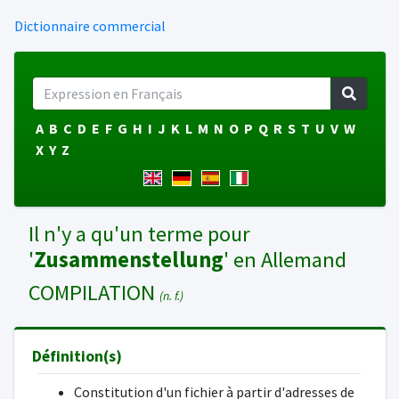
Dictionnaire commercial
A
B
C
D
E
F
G
H
I
J
K
L
M
N
O
P
Q
R
S
T
U
V
W
X
Y
Z
Il n'y a qu'un terme pour
'
Zusammenstellung
' en Allemand
COMPILATION
(n. f.)
Définition(s)
Constitution d'un fichier à partir d'adresses de