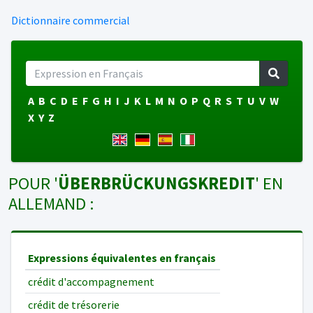
Dictionnaire commercial
A
B
C
D
E
F
G
H
I
J
K
L
M
N
O
P
Q
R
S
T
U
V
W
X
Y
Z
POUR '
ÜBERBRÜCKUNGSKREDIT
' EN
ALLEMAND :
Expressions équivalentes en français
crédit d'accompagnement
crédit de trésorerie