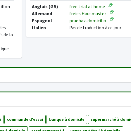
tillon
Anglais (GB)
free trial at home
Allemand
freies Hausmuster
Espagnol
prueba a domicilio
des
Italien
Pas de traduction à ce jour
s de la
tique.
i
commande d'essai
banque à domicile
supermarché à domic
ge à domicile
essai comparatif
vente au détail à domicile