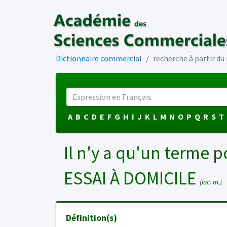
Dictionnaire commercial
recherche à partir d
A
B
C
D
E
F
G
H
I
J
K
L
M
N
O
P
Q
R
S
T
Il n'y a qu'un terme p
ESSAI À DOMICILE
(loc. m.)
Définition(s)