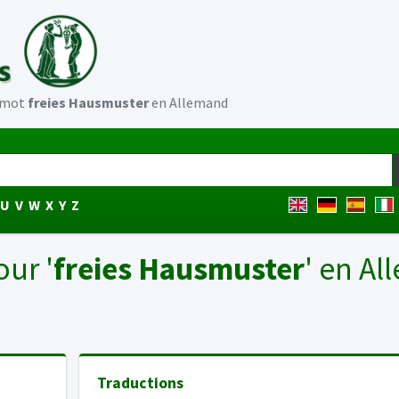
u mot
freies Hausmuster
en Allemand
U
V
W
X
Y
Z
our '
freies Hausmuster
' en A
Traductions