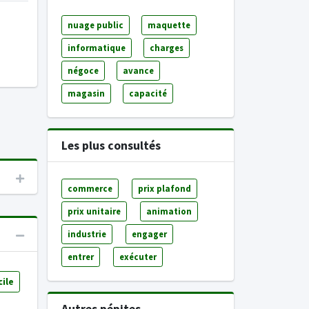
nuage public
maquette
informatique
charges
négoce
avance
magasin
capacité
Les plus consultés
commerce
prix plafond
prix unitaire
animation
industrie
engager
entrer
exécuter
ile