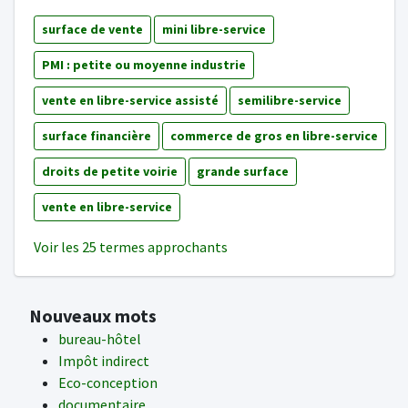
surface de vente
mini libre-service
PMI : petite ou moyenne industrie
vente en libre-service assisté
semilibre-service
surface financière
commerce de gros en libre-service
droits de petite voirie
grande surface
vente en libre-service
Voir les 25 termes approchants
Nouveaux mots
bureau-hôtel
Impôt indirect
Eco-conception
documentaire