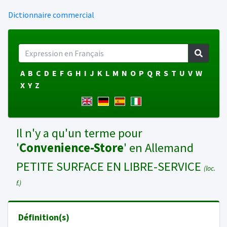
Dictionnaire commercial
A
B
C
D
E
F
G
H
I
J
K
L
M
N
O
P
Q
R
S
T
U
V
W
X
Y
Z
Il n'y a qu'un terme pour
'
Convenience-Store
' en Allemand
PETITE SURFACE EN LIBRE-SERVICE
(loc.
f.)
Définition(s)