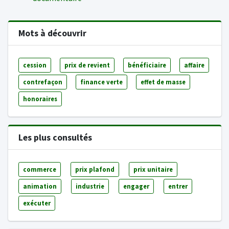
Mots à découvrir
cession
prix de revient
bénéficiaire
affaire
contrefaçon
finance verte
effet de masse
honoraires
Les plus consultés
commerce
prix plafond
prix unitaire
animation
industrie
engager
entrer
exécuter