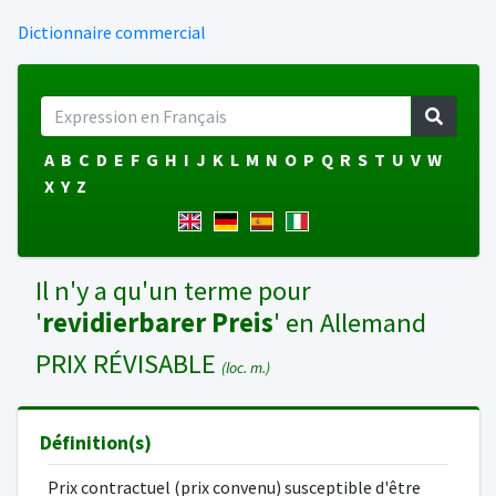
Dictionnaire commercial
A
B
C
D
E
F
G
H
I
J
K
L
M
N
O
P
Q
R
S
T
U
V
W
X
Y
Z
Il n'y a qu'un terme pour
'
revidierbarer Preis
' en Allemand
PRIX RÉVISABLE
(loc. m.)
Définition(s)
Prix contractuel (prix convenu) susceptible d'être