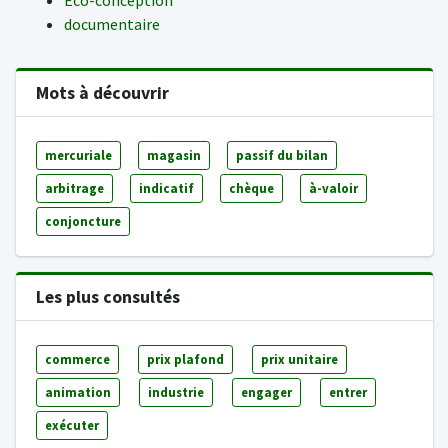
Eco-conception
documentaire
Mots à découvrir
mercuriale
magasin
passif du bilan
arbitrage
indicatif
chèque
à-valoir
conjoncture
Les plus consultés
commerce
prix plafond
prix unitaire
animation
industrie
engager
entrer
exécuter