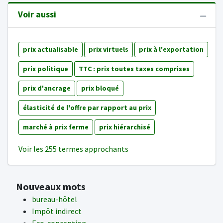
Voir aussi
prix actualisable
prix virtuels
prix à l'exportation
prix politique
TTC : prix toutes taxes comprises
prix d'ancrage
prix bloqué
élasticité de l'offre par rapport au prix
marché à prix ferme
prix hiérarchisé
Voir les 255 termes approchants
Nouveaux mots
bureau-hôtel
Impôt indirect