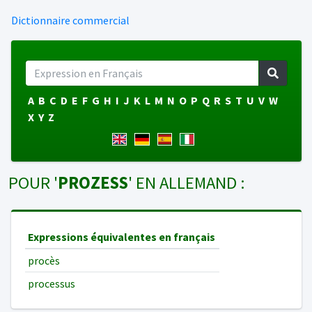
Dictionnaire commercial
A
B
C
D
E
F
G
H
I
J
K
L
M
N
O
P
Q
R
S
T
U
V
W
X
Y
Z
POUR '
PROZESS
' EN ALLEMAND :
Expressions équivalentes en français
procès
processus