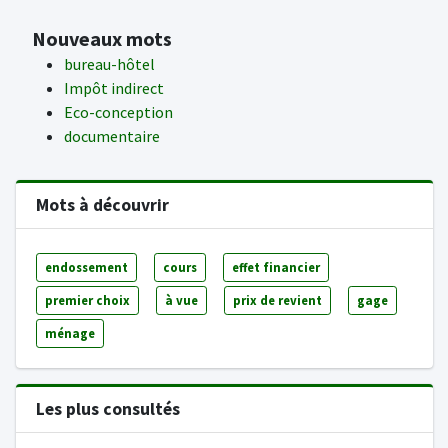
Nouveaux mots
bureau-hôtel
Impôt indirect
Eco-conception
documentaire
Mots à découvrir
endossement
cours
effet financier
premier choix
à vue
prix de revient
gage
ménage
Les plus consultés