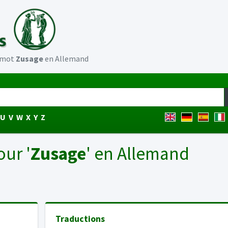
u mot
Zusage
en Allemand
U
V
W
X
Y
Z
our '
Zusage
' en Allemand
Traductions