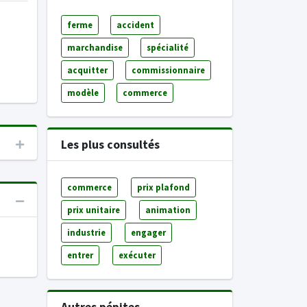
ferme
accident
marchandise
spécialité
acquitter
commissionnaire
modèle
commerce
Les plus consultés
commerce
prix plafond
prix unitaire
animation
industrie
engager
entrer
exécuter