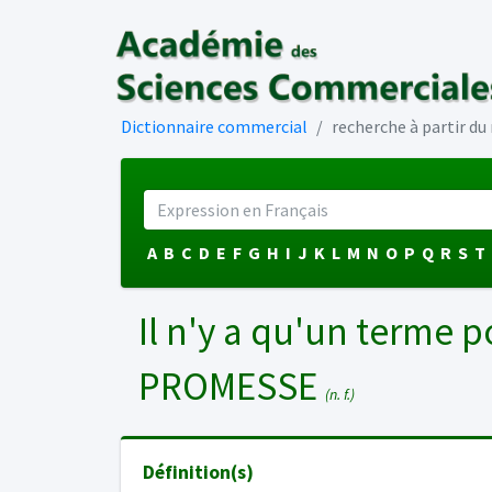
Dictionnaire commercial
recherche à partir d
A
B
C
D
E
F
G
H
I
J
K
L
M
N
O
P
Q
R
S
T
Il n'y a qu'un terme p
PROMESSE
(n. f.)
Définition(s)