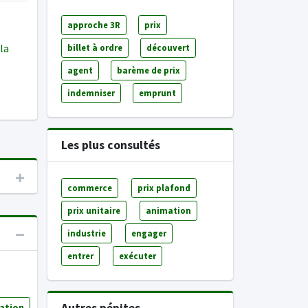
approche 3R
prix
la
billet à ordre
découvert
agent
barème de prix
indemniser
emprunt
Les plus consultés
commerce
prix plafond
prix unitaire
animation
industrie
engager
entrer
exécuter
ation