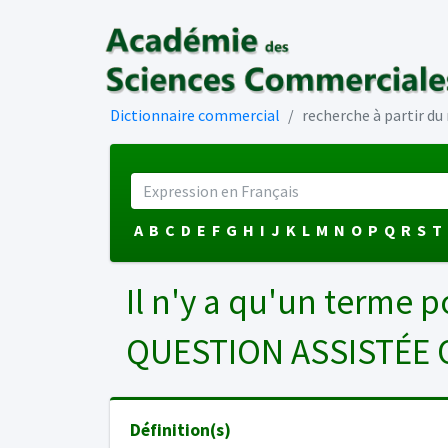
Dictionnaire commercial
recherche à partir d
A
B
C
D
E
F
G
H
I
J
K
L
M
N
O
P
Q
R
S
T
Il n'y a qu'un terme p
QUESTION ASSISTÉE 
Définition(s)