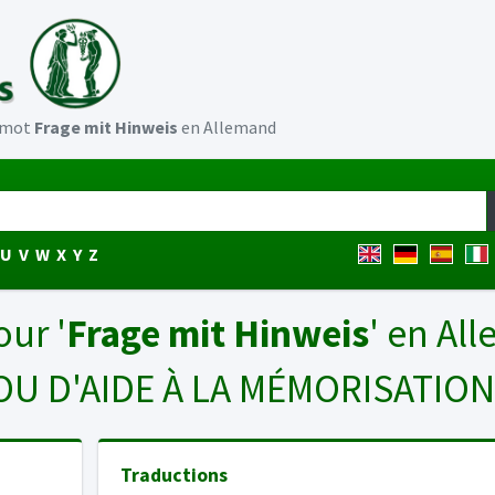
u mot
Frage mit Hinweis
en Allemand
U
V
W
X
Y
Z
our '
Frage mit Hinweis
' en Al
OU D'AIDE À LA MÉMORISATIO
Traductions