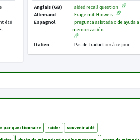
e
Anglais (GB)
aided recall question
Allemand
Frage mit Hinweis
nt été
Espagnol
pregunta asistada o de ayuda a 
E.
memorización
Italien
Pas de traduction à ce jour
e par questionnaire
raider
souvenir aidé
diaire
durée de mémorisation d'un message
score de mémoris