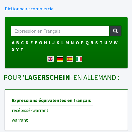
Dictionnaire commercial
A
B
C
D
E
F
G
H
I
J
K
L
M
N
O
P
Q
R
S
T
U
V
W
X
Y
Z
POUR '
LAGERSCHEIN
' EN ALLEMAND :
Expressions équivalentes en français
récépissé-warrant
warrant