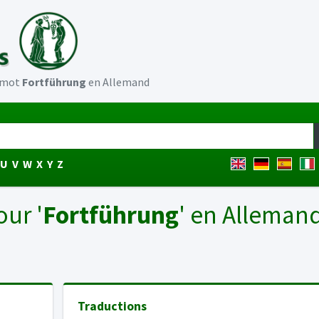
u mot
Fortführung
en Allemand
U
V
W
X
Y
Z
our '
Fortführung
' en Alleman
Traductions