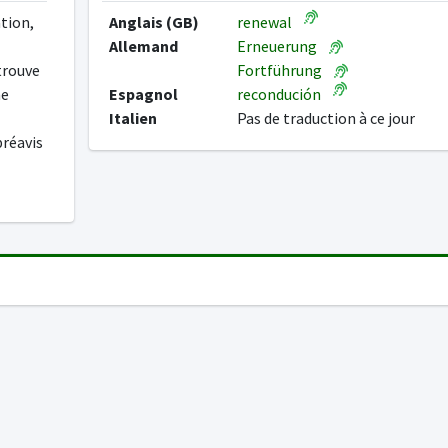
tion,
Anglais (GB)
renewal
Allemand
Erneuerung
 trouve
Fortführung
ne
Espagnol
recondución
Italien
Pas de traduction à ce jour
préavis