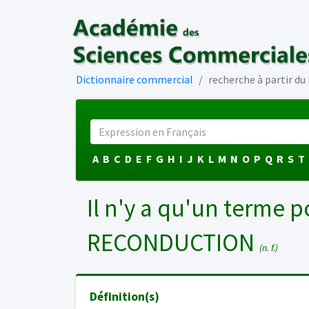
Dictionnaire commercial
recherche à partir d
A
B
C
D
E
F
G
H
I
J
K
L
M
N
O
P
Q
R
S
T
Il n'y a qu'un terme p
RECONDUCTION
(n. f.)
Définition(s)