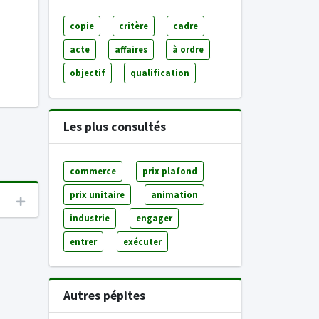
copie
critère
cadre
acte
affaires
à ordre
objectif
qualification
Les plus consultés
commerce
prix plafond
prix unitaire
animation
industrie
engager
entrer
exécuter
Autres pépites