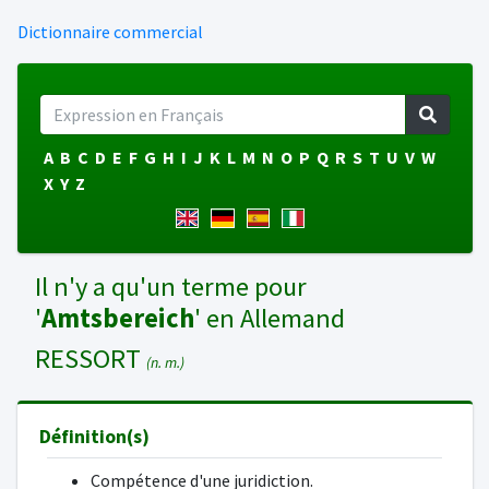
Dictionnaire commercial
A
B
C
D
E
F
G
H
I
J
K
L
M
N
O
P
Q
R
S
T
U
V
W
X
Y
Z
Il n'y a qu'un terme pour
'
Amtsbereich
' en Allemand
RESSORT
(n. m.)
Définition(s)
Compétence d'une juridiction.