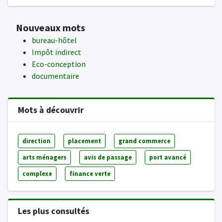
Nouveaux mots
bureau-hôtel
Impôt indirect
Eco-conception
documentaire
Mots à découvrir
direction
placement
grand commerce
arts ménagers
avis de passage
port avancé
complexe
finance verte
Les plus consultés