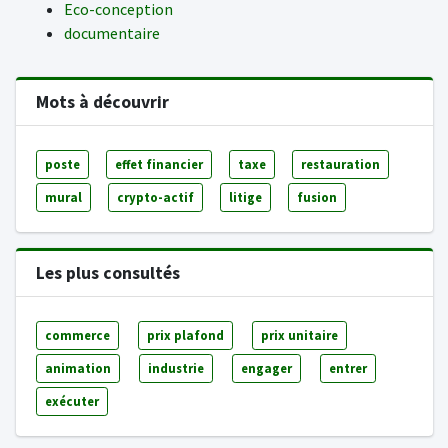
Eco-conception
documentaire
Mots à découvrir
poste
effet financier
taxe
restauration
mural
crypto-actif
litige
fusion
Les plus consultés
commerce
prix plafond
prix unitaire
animation
industrie
engager
entrer
exécuter