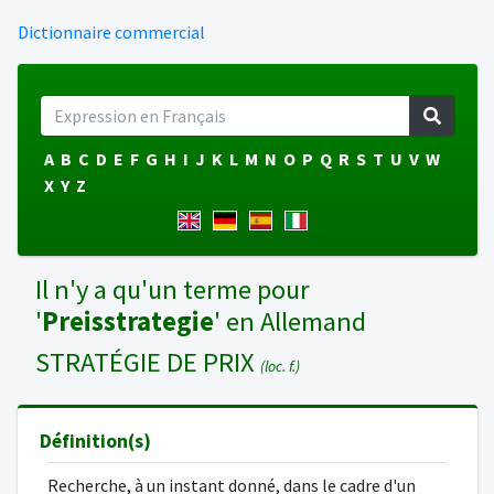
Dictionnaire commercial
A
B
C
D
E
F
G
H
I
J
K
L
M
N
O
P
Q
R
S
T
U
V
W
X
Y
Z
Il n'y a qu'un terme pour
'
Preisstrategie
' en Allemand
STRATÉGIE DE PRIX
(loc. f.)
Définition(s)
Recherche, à un instant donné, dans le cadre d'un