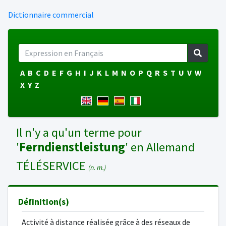
Dictionnaire commercial
A
B
C
D
E
F
G
H
I
J
K
L
M
N
O
P
Q
R
S
T
U
V
W
X
Y
Z
Il n'y a qu'un terme pour
'
Ferndienstleistung
' en Allemand
TÉLÉSERVICE
(n. m.)
Définition(s)
Activité à distance réalisée grâce à des réseaux de