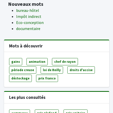
Nouveaux mots
bureau-hôtel
Impôt indirect
Eco-conception
documentaire
Mots à découvrir
gains
animation
chef de rayon
période creuse
loi de Reilly
droits d'accise
déstockage
prix franco
Les plus consultés