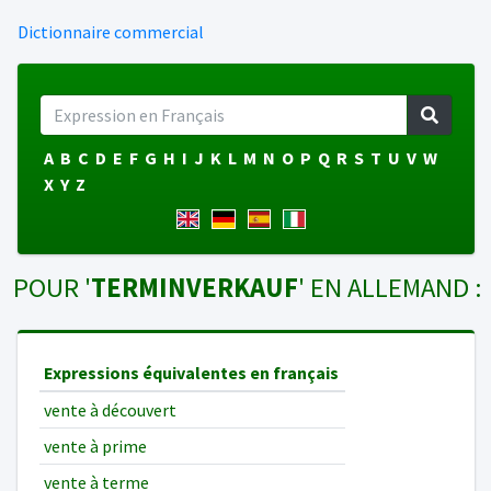
Dictionnaire commercial
A
B
C
D
E
F
G
H
I
J
K
L
M
N
O
P
Q
R
S
T
U
V
W
X
Y
Z
POUR '
TERMINVERKAUF
' EN ALLEMAND :
Expressions équivalentes en français
vente à découvert
vente à prime
vente à terme