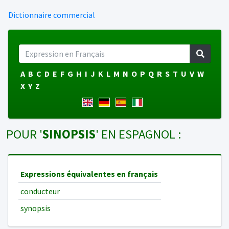
Dictionnaire commercial
A
B
C
D
E
F
G
H
I
J
K
L
M
N
O
P
Q
R
S
T
U
V
W
X
Y
Z
POUR '
SINOPSIS
' EN ESPAGNOL :
Expressions équivalentes en français
conducteur
synopsis