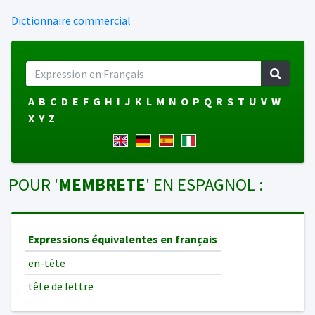
Dictionnaire commercial
A
B
C
D
E
F
G
H
I
J
K
L
M
N
O
P
Q
R
S
T
U
V
W
X
Y
Z
POUR '
MEMBRETE
' EN ESPAGNOL :
Expressions équivalentes en français
en-tête
tête de lettre