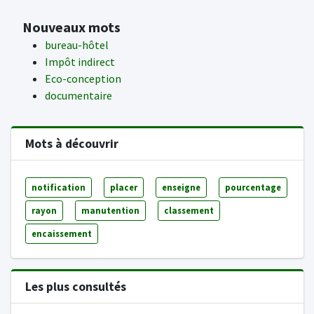
Nouveaux mots
bureau-hôtel
Impôt indirect
Eco-conception
documentaire
Mots à découvrir
notification
placer
enseigne
pourcentage
rayon
manutention
classement
encaissement
Les plus consultés