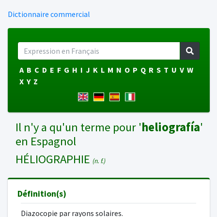
Dictionnaire commercial
A
B
C
D
E
F
G
H
I
J
K
L
M
N
O
P
Q
R
S
T
U
V
W
X
Y
Z
Il n'y a qu'un terme pour '
heliografía
'
en Espagnol
HÉLIOGRAPHIE
(n. f.)
Définition(s)
Diazocopie par rayons solaires.