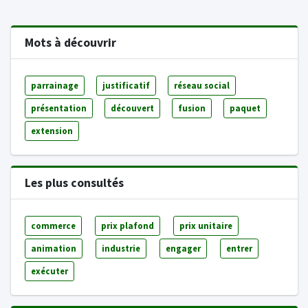
Mots à découvrir
parrainage
justificatif
réseau social
présentation
découvert
fusion
paquet
extension
Les plus consultés
commerce
prix plafond
prix unitaire
animation
industrie
engager
entrer
exécuter