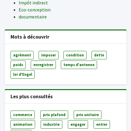
Impôt indirect
Eco-conception
documentaire
Mots à découvrir
agrément
imposer
condition
dette
poids
enregistrer
temps d'antenne
loi d'Engel
Les plus consultés
commerce
prix plafond
prix unitaire
animation
industrie
engager
entrer