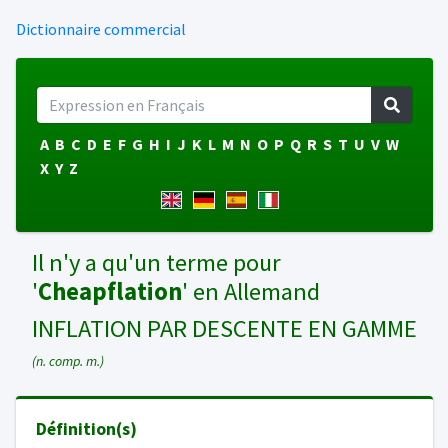
Dictionnaire commercial
A
B
C
D
E
F
G
H
I
J
K
L
M
N
O
P
Q
R
S
T
U
V
W
X
Y
Z
Il n'y a qu'un terme pour
'
Cheapflation
' en Allemand
INFLATION PAR DESCENTE EN GAMME
(n. comp. m.)
Définition(s)