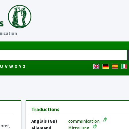
ication
U
V
W
X
Y
Z
Traductions
Anglais (GB)
communication
borer,
Allemand
Mitteilung