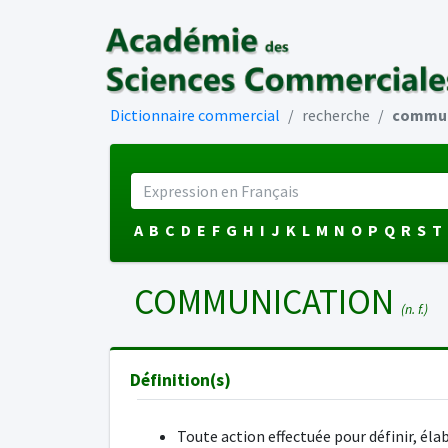
Dictionnaire commercial
recherche
commun
A
B
C
D
E
F
G
H
I
J
K
L
M
N
O
P
Q
R
S
T
COMMUNICATION
(n. f.)
Définition(s)
Toute action effectuée pour définir, éla