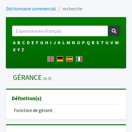
Dictionnaire commercial
recherche
A
B
C
D
E
F
G
H
I
J
K
L
M
N
O
P
Q
R
S
T
U
V
W
X
Y
Z
GÉRANCE
(n. f.)
Définition(s)
Fonction de gérant.