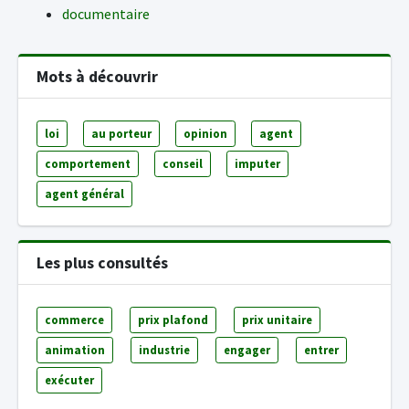
documentaire
Mots à découvrir
loi
au porteur
opinion
agent
comportement
conseil
imputer
agent général
Les plus consultés
commerce
prix plafond
prix unitaire
animation
industrie
engager
entrer
exécuter