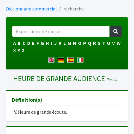
Dictionnaire commercial
recherche
A
B
C
D
E
F
G
H
I
J
K
L
M
N
O
P
Q
R
S
T
U
V
W
X
Y
Z
HEURE DE GRANDE AUDIENCE
(loc. f.)
Définition(s)
V. Heure de grande écoute.