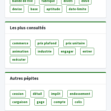
bande de rive
fabrique
divers
élevé
devise
base
aptitude
date-limite
Les plus consultés
commerce
prix plafond
prix unitaire
animation
industrie
engager
entrer
exécuter
Autres pépites
cession
détail
impôt
endossement
cargaison
gage
compte
colis