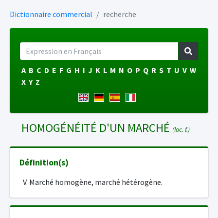
Dictionnaire commercial
recherche
A
B
C
D
E
F
G
H
I
J
K
L
M
N
O
P
Q
R
S
T
U
V
W
X
Y
Z
HOMOGÉNÉITÉ D'UN MARCHÉ
(loc. f.)
Définition(s)
V. Marché homogène, marché hétérogène.