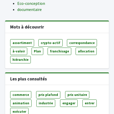
Eco-conception
documentaire
Mots à découvrir
assortiment
crypto-actif
correspondance
à-valoir
Plan
franchisage
allocation
hiérarchie
Les plus consultés
commerce
prix plafond
prix unitaire
animation
industrie
engager
entrer
exécuter