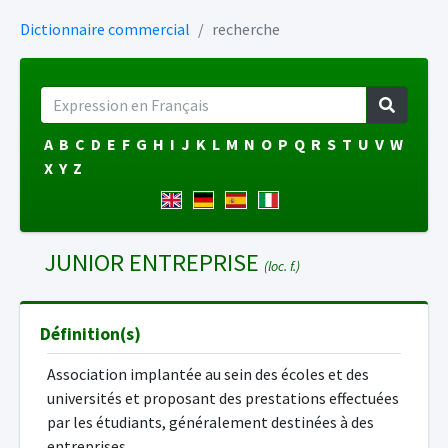
Dictionnaire commercial
recherche
A
B
C
D
E
F
G
H
I
J
K
L
M
N
O
P
Q
R
S
T
U
V
W
X
Y
Z
JUNIOR ENTREPRISE
(loc. f.)
Définition(s)
Association implantée au sein des écoles et des
universités et proposant des prestations effectuées
par les étudiants, généralement destinées à des
entreprises.