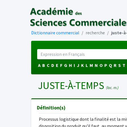
Dictionnaire commercial
recherche
juste-
A
B
C
D
E
F
G
H
I
J
K
L
M
N
O
P
Q
R
S
T
JUSTE-À-TEMPS
(loc. m.)
Définition(s)
Processus logistique dont la finalité est la mi
disposition du produit qu'il faut, au moment 