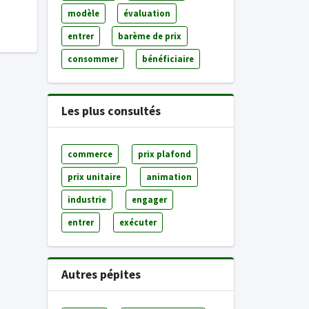
modèle
évaluation
entrer
barème de prix
consommer
bénéficiaire
Les plus consultés
commerce
prix plafond
prix unitaire
animation
industrie
engager
entrer
exécuter
Autres pépites