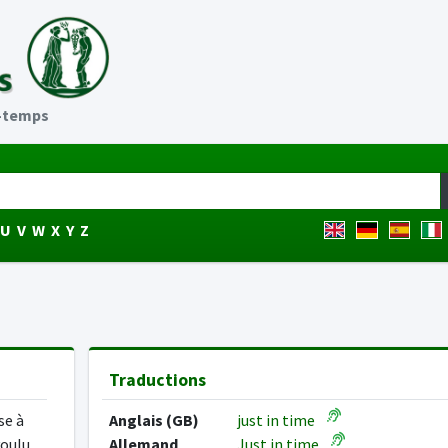
à-temps
U
V
W
X
Y
Z
Traductions
se à
Anglais (GB)
just in time
voulu,
Allemand
Just in time