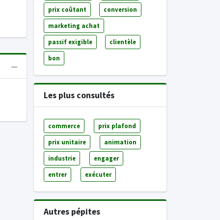
prix coûtant
conversion
marketing achat
passif exigible
clientèle
bon
Les plus consultés
commerce
prix plafond
prix unitaire
animation
industrie
engager
entrer
exécuter
Autres pépites