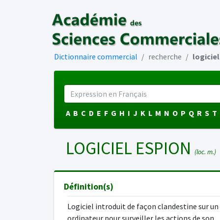
Dictionnaire commercial
recherche
logicie
A
B
C
D
E
F
G
H
I
J
K
L
M
N
O
P
Q
R
S
T
LOGICIEL ESPION
(loc. m.)
Définition(s)
Logiciel introduit de façon clandestine sur un
ordinateur pour surveiller les actions de son