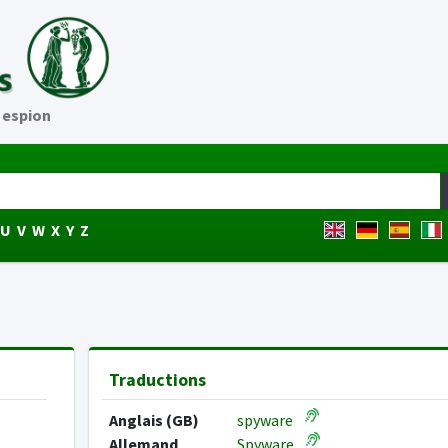
l espion
U
V
W
X
Y
Z
Traductions
Anglais (GB)
spyware
Allemand
Spyware