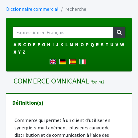
Dictionnaire commercial
recherche
A
B
C
D
E
F
G
H
I
J
K
L
M
N
O
P
Q
R
S
T
U
V
W
X
Y
Z
COMMERCE OMNICANAL
(loc. m.)
Définition(s)
Commerce qui permet à un client d’utiliser en
synergie simultanément plusieurs canaux de
distribution et de communication à l’aide des