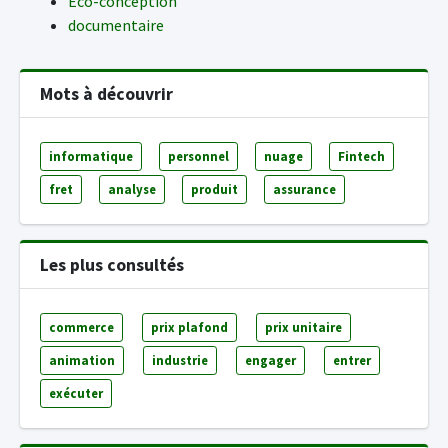
Eco-conception
documentaire
Mots à découvrir
informatique
personnel
nuage
Fintech
fret
analyse
produit
assurance
Les plus consultés
commerce
prix plafond
prix unitaire
animation
industrie
engager
entrer
exécuter